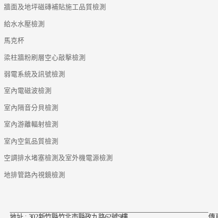
牆面及地坪磁磚補貼施工品質檢測
給水水壓檢測
馬克杯
梁柱牆粉刷層空心敲擊檢測
弱電系統及訊號檢測
室內電磁波檢測
室內隔音分貝檢測
室內游離輻射檢測
室內空氣品質檢測
空調排水堵塞檢測及室外機電源檢測
地排管路內視鏡檢測
地址 : 302新竹縣竹北市縣政九路62號9樓
傳真