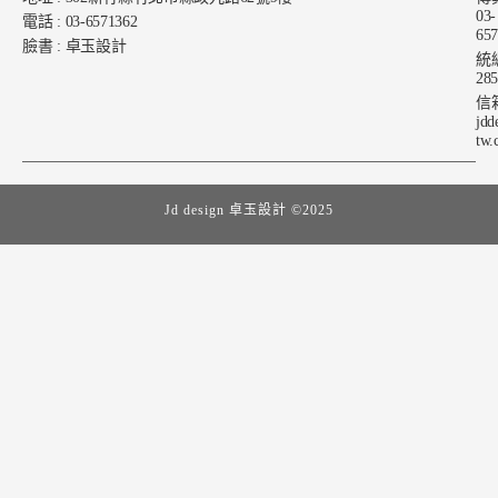
03-
電話 : 03-6571362
65
臉書 : 卓玉設計
統編
28
信箱
jdd
tw.
Jd design 卓玉設計 ©2025