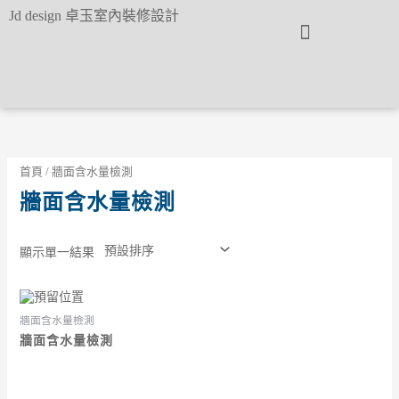
跳
Jd design 卓玉室內裝修設計
至
主
要
內
首頁
簡介
文章
案例
工項
諮詢
容
首頁
/ 牆面含水量檢測
牆面含水量檢測
顯示單一結果
牆面含水量檢測
牆面含水量檢測