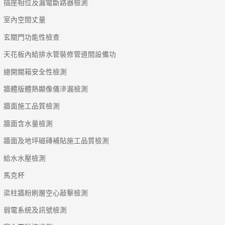
插座相位及漏電斷路器檢測
室內空間丈量
玄關門功能性檢查
天花板內給排水管裝修管道間設備功
總開關箱安全性檢測
牆體版體熱顯像儀滲漏檢測
牆面施工品質檢測
牆面含水量檢測
牆面及地坪磁磚補貼施工品質檢測
給水水壓檢測
馬克杯
梁柱牆粉刷層空心敲擊檢測
弱電系統及訊號檢測