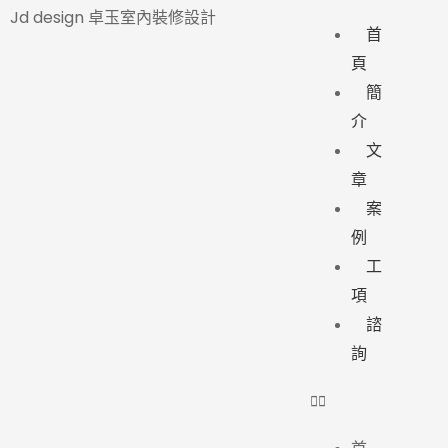
跳
Jd design 卓玉室內裝修設計
首
至
主
頁
要
簡
內
介
容
文
章
案
例
工
項
諮
詢