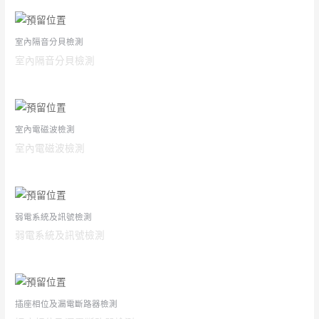
室內隔音分貝檢測
室內隔音分貝檢測
室內電磁波檢測
室內電磁波檢測
弱電系統及訊號檢測
弱電系統及訊號檢測
插座相位及漏電斷路器檢測