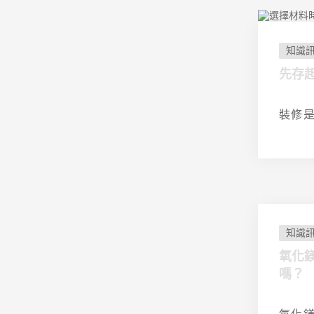
知識
先存
裝修是
知識
氧化鎂
嗎？