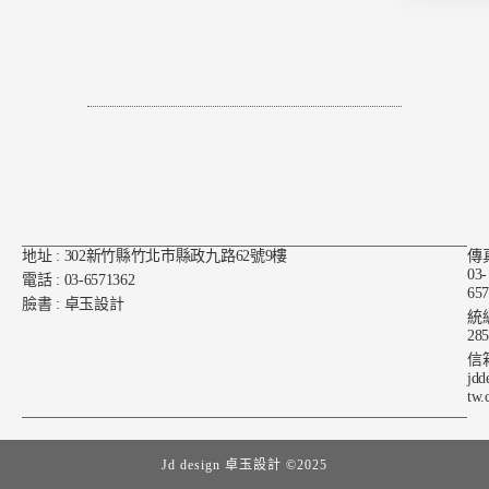
地址 : 302新竹縣竹北市縣政九路62號9樓
傳真
03-
電話 : 03-6571362
65
臉書 : 卓玉設計
統編
28
信箱
jdd
tw.
Jd design 卓玉設計 ©2025