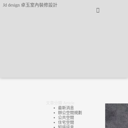
跳
Jd design 卓玉室內裝修設計
至
主
要
內
首頁
簡介
文章
案例
工項
諮詢
容
文章分類 Article
最新消息
辦公空間規劃
公共空間
住宅空間
知識訊息