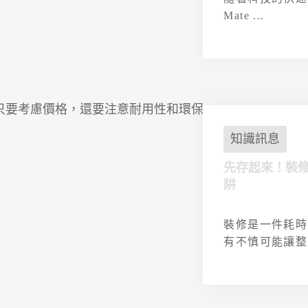
Mate ...
知識訊息
先存起來！裝
阱
裝修是一件耗時
有不慎可能讓整 .