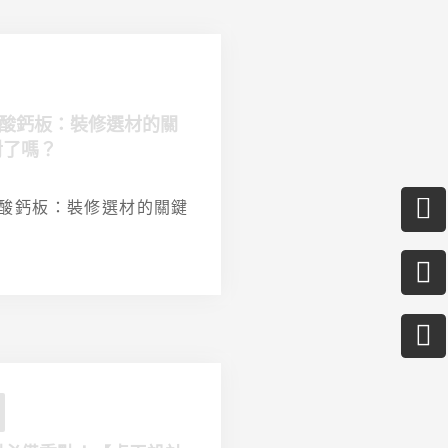
 矽酸鈣板：裝修選材的關
對了嗎？
P
Fa
C
 矽酸鈣板：裝修選材的關鍵
al
sq
do