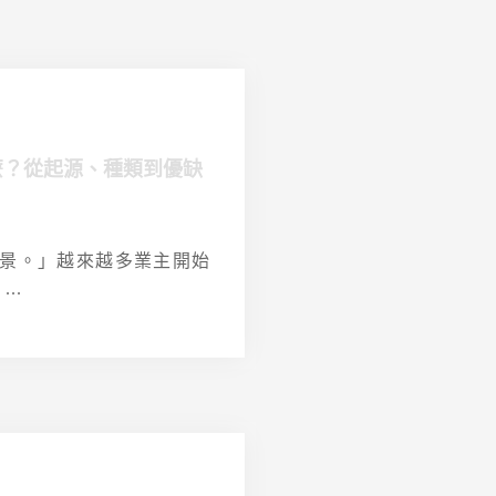
麼？從起源、種類到優缺
！
景。」越來越多業主開始
..