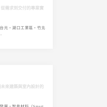
，從需求到交付的專業實
台元・湖口工業區・竹北
.
領未來建築與室內設計的
展，智能材料（Smart