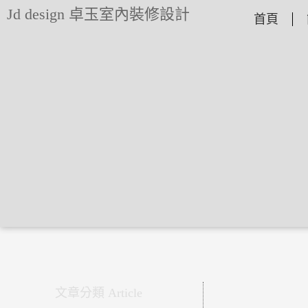
跳
Jd design 卓玉室內裝修設計
首頁
至
主
要
內
容
文章分類 Article