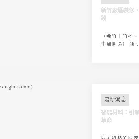
新竹廠區裝修
踐
（新竹｜竹科・
生醫園區） 新 ..
最新消息
智能材料：引
革命
隨著科技的快速發