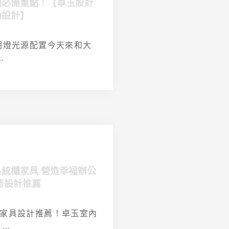
劃必備重點！【卓玉設計
內設計】
明燈光源配置今天來和大
.
統櫃家具 營造幸福辦公
修設計推薦
家具設計推薦！卓玉室內
..